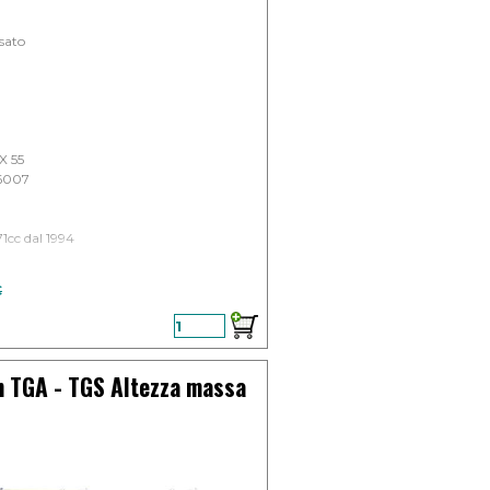
sato
X 55
16007
1cc dal 1994
enza sconto
€
 TGA - TGS Altezza massa