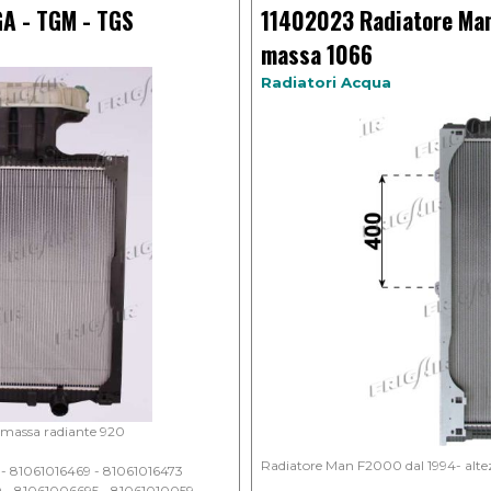
A - TGM - TGS
11402023 Radiatore Man
massa 1066
Radiatori Acqua
 massa radiante 920
Radiatore Man F2000 dal 1994- alte
- 81061016469 - 81061016473
0 - 81061006695 - 81061010059 -