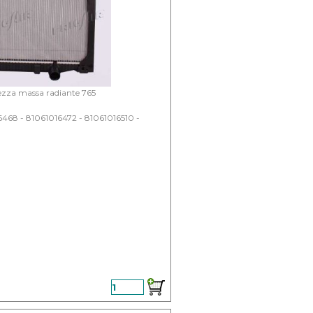
ezza massa radiante 765
468 - 81061016472 - 81061016510 -
enza sconto