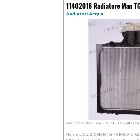
11402016 Radiatore Man TG
Radiatori Acqua
Radiatore Man TGA - TGM - TGS altezza
Numero OE: 81061016459 - 81061016462 
81061016477 - 81061016512 - 8106101652