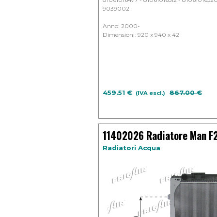
9039002
Anno: 2000-
Dimensioni: 920 x 940 x 42
459.51 €
Prezzo senza
867.00 €
(IVA escl.)
11402026 Radiatore Man F
Radiatori Acqua