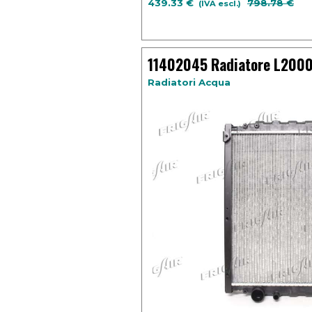
439.33 €
Prezzo senz
798.78 €
(IVA escl.)
MAN - Trucks F 2000 Cilindrata: 9973cc 
11402045 Radiatore L200
Radiatori Acqua