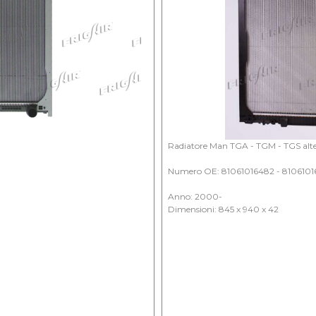
Radiatore Man TGA - TGM - TGS alt
Numero OE: 81061016482 - 810610165
Anno: 2000-
Dimensioni: 845 x 940 x 42
Dal 1994 Clima: +