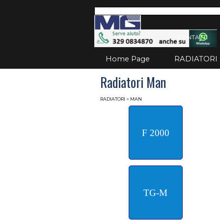
Vai ai contenuti
Salta
CONTATTI
Home Page
RADIATORI
Radiatori Man
RADIATORI
> MAN
F 2000
TG-M