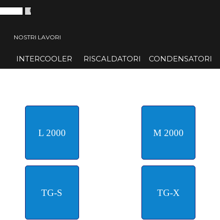
 menù
NOSTRI LAVORI
INTERCOOLER
▼
RISCALDATORI
▼
CONDENSATORI
▼
L 2000
M 2000
TG-S
TG-X