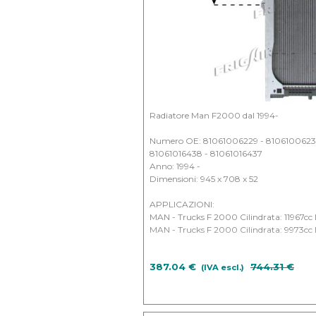
Radiatore Man F2000 dal 1994-
Numero OE: 81061006229 - 81061006230
81061016438 - 81061016437
Anno: 1994 -
Dimensioni: 945 x 708 x 52
APPLICAZIONI:
MAN - Trucks F 2000 Cilindrata: 11967cc 
MAN - Trucks F 2000 Cilindrata: 9973cc 
387.04 €
Prezzo senz
744.31 €
(IVA escl.)