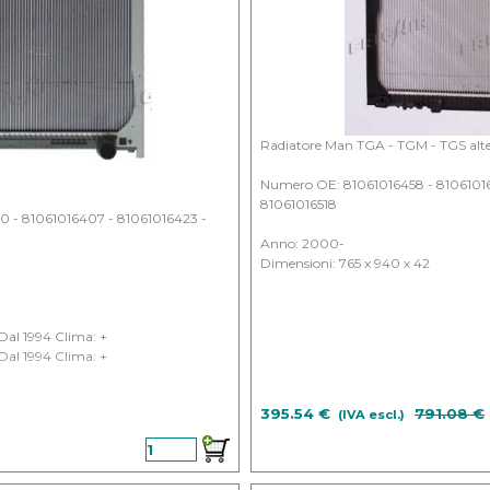
Radiatore Man TGA - TGM - TGS alt
Numero OE: 81061016458 - 81061016
81061016518
 - 81061016407 - 81061016423 -
Anno: 2000-
Dimensioni: 765 x 940 x 42
Dal 1994 Clima: +
Dal 1994 Clima: +
a sconto
395.54 €
Prezzo s
791.08 €
(IVA escl.)