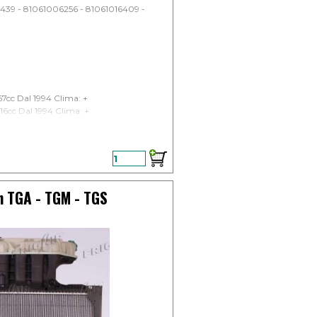
439 - 81061006256 - 81061016409 -
67cc Dal 1994 Clima: +
16cc Dal 1994 Clima: +
73cc Dal 1994 Clima: +
enza sconto
 TGA - TGM - TGS