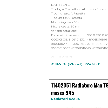
DATI TECNICI
Tipologia Costruttiva: Alluminio Brasato
Tipo ingresso: A Fascetta
Tipo uscita: A Fascetta
Misura ingresso: 50 mm
Misura uscita: 50 mm
Varianti dotazione:
Dimensioni massa (mm): 590 X 620 X 4
CODICI OE: 81061016324 - 81061016396 
81061016442 - 81061016446 - 810610164
85061016005 - 85061016010 - 850610160
APPLICAZIONI:
MAN - Trucks L 2000 Cilindrata: 6871cc 
398.51 €
Prezzo senz
724.56 €
(IVA escl.)
MAN - Trucks M 2000 Cilindrata: 4580cc 
11402051 Radiatore Man TG
massa 945
Radiatori Acqua