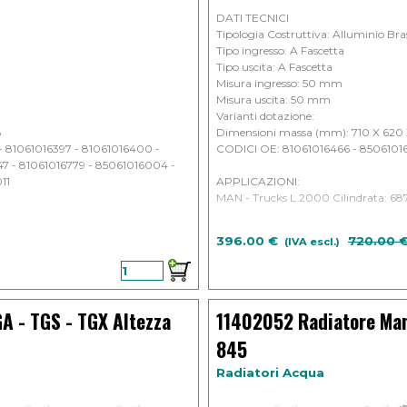
DATI TECNICI
Tipologia Costruttiva: Alluminio Bra
Tipo ingresso: A Fascetta
Tipo uscita: A Fascetta
Misura ingresso: 50 mm
Misura uscita: 50 mm
Varianti dotazione:
8
Dimensioni massa (mm): 710 X 620 
- 81061016397 - 81061016400 -
CODICI OE: 81061016466 - 850610
47 - 81061016779 - 85061016004 -
11
APPLICAZIONI:
MAN - Trucks L 2000 Cilindrata: 687
dal 1994
a sconto
396.00 €
Prezzo s
720.00 
(IVA escl.)
dsal 1995
A - TGS - TGX Altezza
11402052 Radiatore Man
845
Radiatori Acqua