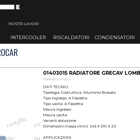
 menù
NOSTRI LAVORI
INTERCOOLER
▼
RISCALDATORI
▼
CONDENSATORI
▼
ROCAR
01403015 RADIATORE GRECAV LOMB
Radiatori Auto
DATI TECNICI
Tipologia Costruttiva: Alluminio Brasato
Tipo ingresso: A Fascetta
Tipo uscita: A Fascetta
Misura ingresso:
Misura uscita:
Varianti dotazione:
Dimensioni massa (mm): 245 X 310 X 20
APPLICAZIONI: