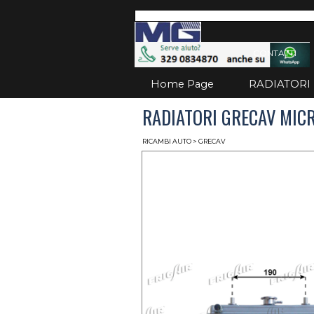
Vai ai contenuti
Salta
CONTATTI
Home Page
RADIATORI
RADIATORI GRECAV MIC
RICAMBI AUTO
> GRECAV