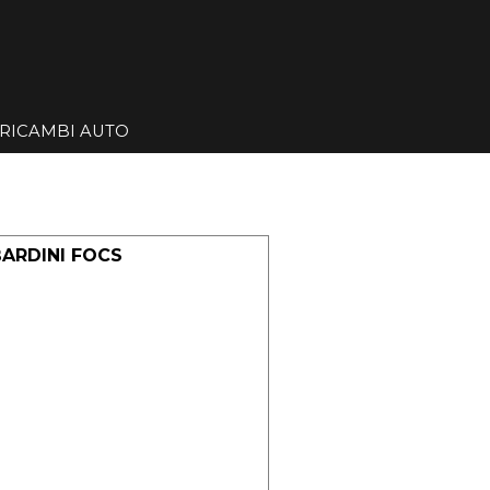
Salta menù
RICAMBI AUTO
▼
▼
ARDINI FOCS