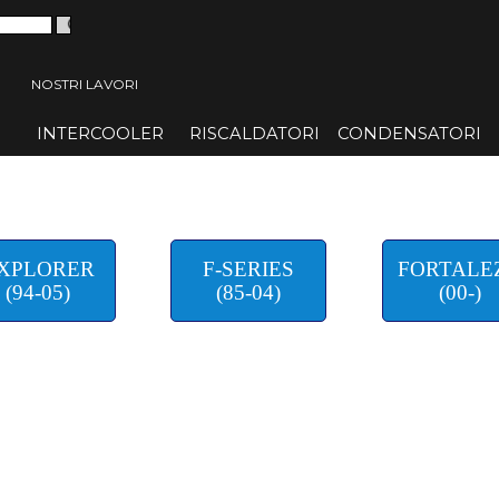
 menù
NOSTRI LAVORI
INTERCOOLER
▼
RISCALDATORI
▼
CONDENSATORI
▼
XPLORER
F-SERIES
FORTALE
(94-05)
(85-04)
(00-)