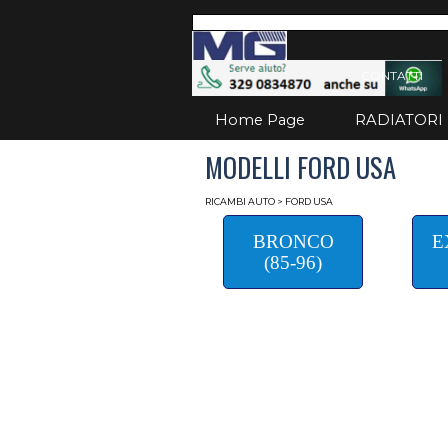
Vai ai contenuti
Salta
CONTATTI
Home Page
RADIATORI
MODELLI FORD USA
RICAMBI AUTO
> FORD USA
BRONCO
E
(85-96)