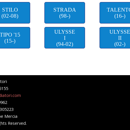
STILO
STRADA
TALENT
(02-08)
(98-)
(16-)
ULYSSE
ULYSS
TIPO '15
I
II
(15-)
(94-02)
(02-)
tori
6155
iatori.com
0962
0305223
pe Mercia
ghts Reserved.