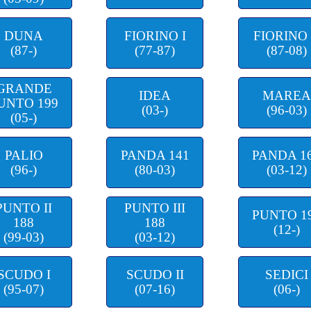
DUNA
FIORINO I
FIORINO 
(87-)
(77-87)
(87-08)
GRANDE
IDEA
MAREA
UNTO 199
(03-)
(96-03)
(05-)
PALIO
PANDA 141
PANDA 1
(96-)
(80-03)
(03-12)
PUNTO II
PUNTO III
PUNTO 1
188
188
(12-)
(99-03)
(03-12)
SCUDO I
SCUDO II
SEDICI
(95-07)
(07-16)
(06-)