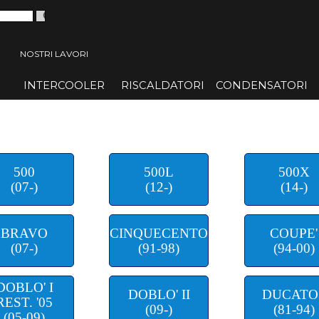
 menù
NOSTRI LAVORI
INTERCOOLER
▼
RISCALDATORI
▼
CONDENSATORI
▼
500
500L
500X
(07-)
(12-)
(14-)
BRAVO
CINQUECENTO
COUPE'
(07-)
(91-98)
(94-00)
DOBLO' I
DOBLO' II
DUCATO 
REST. '05
(09-)
(81-94)
(05-09)