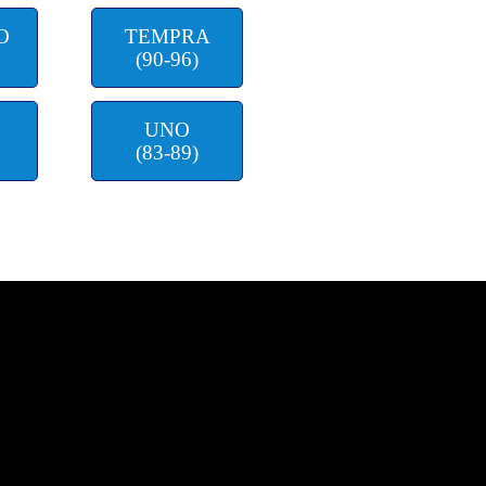
O
TEMPRA
(90-96)
E
UNO
(83-89)