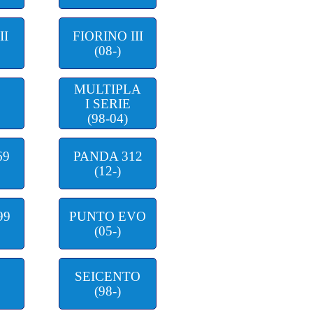
II
FIORINO III
(08-)
MULTIPLA
I SERIE
(98-04)
69
PANDA 312
(12-)
99
PUNTO EVO
(05-)
SEICENTO
(98-)