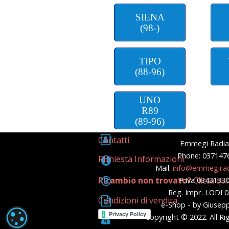
SIENA
(98-)
TIPO
(88-96)
UNO
R89
(89-96)
Contatti
Emmegi Radia
Phone: 037147
Richiesta Informazioni
Mail:
info@emmegirad
Ricambio non trovato?
P.Iva 0343133
Clicca qui
Reg. Impr. LODI 
Condizioni di vendita
e-Shop - by Giusep
Copyright © 2022. All Ri
IMPOSTAZIONI DEI COOKIE