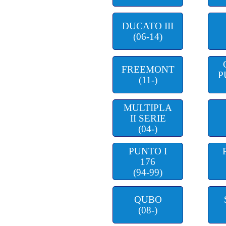
DUCATO III
(06-14)
FREEMONT
P
(11-)
MULTIPLA
II SERIE
(04-)
PUNTO I
176
(94-99)
QUBO
(08-)