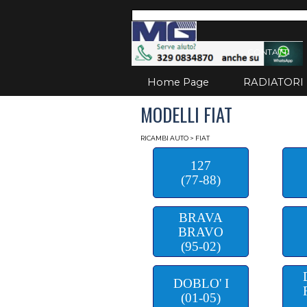
Vai ai contenuti
Salta
CONTATTI
Home Page
RADIATORI
MODELLI FIAT
RICAMBI AUTO
> FIAT
127
(77-88)
BRAVA
BRAVO
(95-02)
DOBLO' I
(01-05)