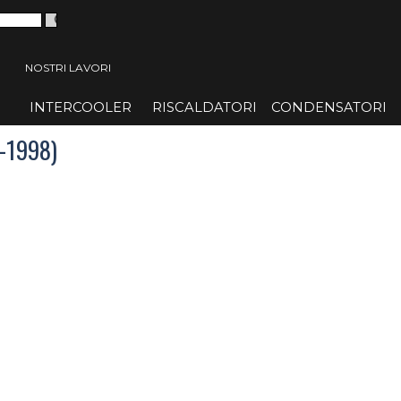
 menù
NOSTRI LAVORI
INTERCOOLER
▼
RISCALDATORI
▼
CONDENSATORI
▼
-1998)